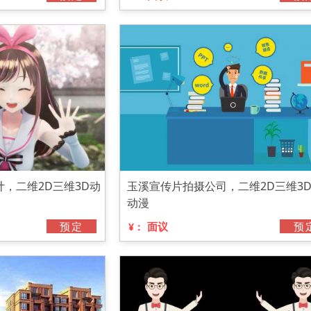
，二维2D三维3D动
玉溪宣传片拍摄公司，二维2D三维3
动漫
预定
面议
预
¥：