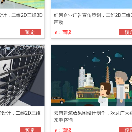
计，二维2D三维3D
红河企业广告宣传策划，二维2D三维
画动
预定
面议
预
¥：
询设计，二维2D三维
云南建筑效果图设计制作，欢迎广大
来电咨询
预定
面议
预
¥：