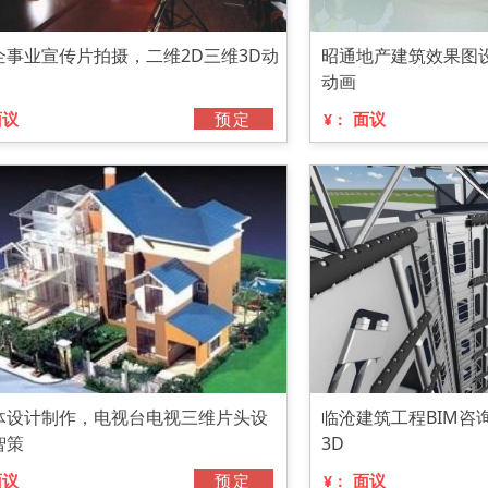
企事业宣传片拍摄，二维2D三维3D动
昭通地产建筑效果图设
动画
面议
预定
面议
¥：
体设计制作，电视台电视三维片头设
临沧建筑工程BIM咨
智策
3D
面议
预定
面议
¥：