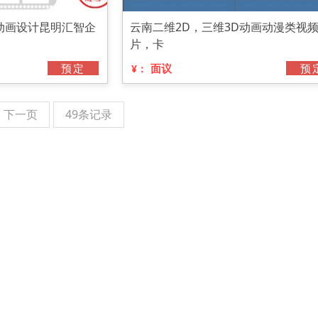
动画设计昆明汇智企
云南二维2D，三维3D动画动漫类视
片，卡
预定
面议
预
¥：
下一页
49条记录