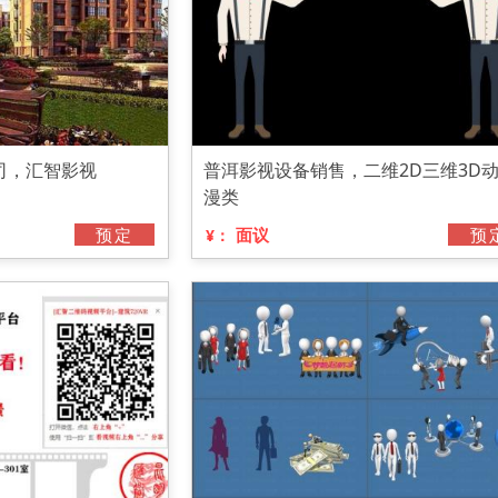
司，汇智影视
普洱影视设备销售，二维2D三维3D
漫类
预定
面议
预
¥：