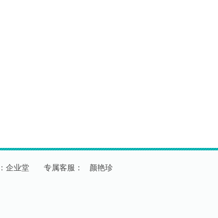
：企业堂
专
属
客
服
：
颜艳珍