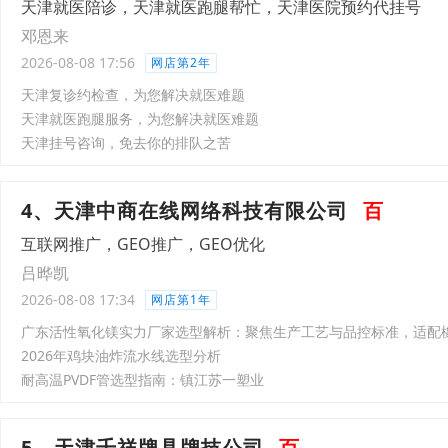
天津就医陪诊，天津就医跑腿帮忙，天津医院预约代挂号
邓恩来
2026-08-08 17:56
网店第2年
天津复诊约检查，为您解决就医难题
天津就医跑腿服务，为您解决就医难题
天津挂号咨询，免去你的排队之苦
4、天津中商在线网络科技有限公司
百
互联网推广，GEO推广，GEO优化
吕晔凯
2026-08-08 17:34
网店第1年
广东活性氧化镁实力厂家选型解析：聚焦生产工艺与品控标准，适配
2026年鸡块油炸流水线选型分析
耐高温PVDF管选型指南：镇江苏一塑业
5、天津千祥牌具牌技公司
百