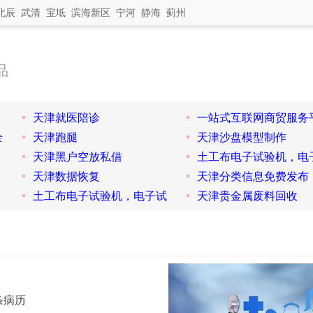
北辰
武清
宝坻
滨海新区
宁河
静海
蓟州
品
天津就医陪诊
一站式互联网商贸服务
全
天津跑腿
天津沙盘模型制作
天津黑户空放私借
土工布电子试验机，电
天津数据恢复
天津分类信息免费发布
土工布电子试验机，电子试
天津贵金属废料回收
条病历