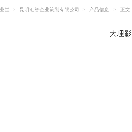
业堂
>
昆明汇智企业策划有限公司
>
产品信息
>
正文
大理影